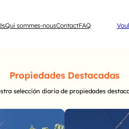
és
Qui sommes-nous
Contact
FAQ
Vou
Propiedades Destacadas
stra selección diaria de propiedades destac