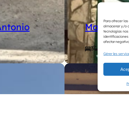
Para ofrecer las
Antonio
Maison de
almacenar y/o ac
tecnologías nos
identificaciones
afectar negativa
3
2
Gérer les servic
Acep
P