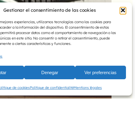
Gestionar el consentimiento de las cookies
 mejores experiencias, utilizamos tecnologías como las cookies para
 village Salvador
ceder a la información del dispositivo. El consentimiento de estas
 permitirá procesar datos como el comportamiento de navegación o las
 únicas en este sitio. No consentir o retirar el consentimiento, puede
mente a ciertas características y funciones.
es
tar
Denegar
Ver preferencias
olitique de cookies
Politique de confidentialité
Mentions légales