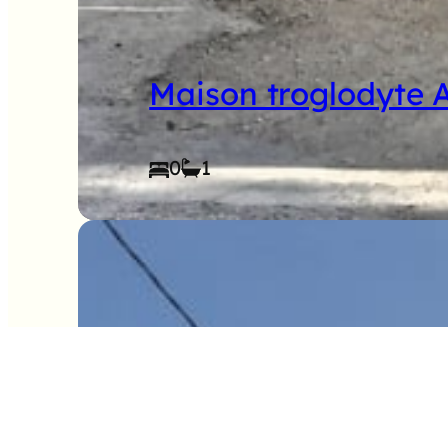
Maison troglodyte 
0
1